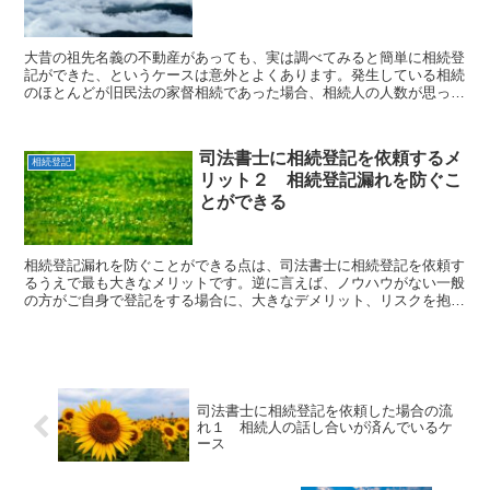
大昔の祖先名義の不動産があっても、実は調べてみると簡単に相続登
記ができた、というケースは意外とよくあります。発生している相続
のほとんどが旧民法の家督相続であった場合、相続人の人数が思って
いるより少ない場合があります。
司法書士に相続登記を依頼するメ
相続登記
リット２ 相続登記漏れを防ぐこ
とができる
相続登記漏れを防ぐことができる点は、司法書士に相続登記を依頼す
るうえで最も大きなメリットです。逆に言えば、ノウハウがない一般
の方がご自身で登記をする場合に、大きなデメリット、リスクを抱え
ているということでもあると思います。
司法書士に相続登記を依頼した場合の流
れ１ 相続人の話し合いが済んでいるケ
ース