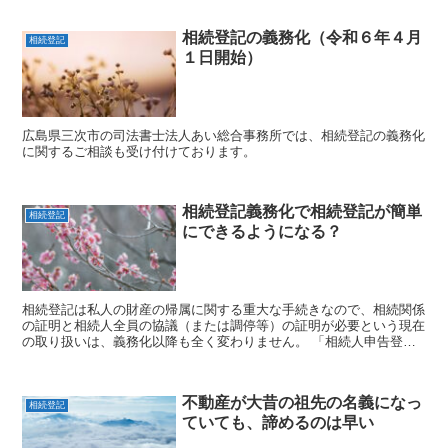
相続登記の義務化（令和６年４月
相続登記
１日開始）
広島県三次市の司法書士法人あい総合事務所では、相続登記の義務化
に関するご相談も受け付けております。
相続登記義務化で相続登記が簡単
相続登記
にできるようになる？
相続登記は私人の財産の帰属に関する重大な手続きなので、相続関係
の証明と相続人全員の協議（または調停等）の証明が必要という現在
の取り扱いは、義務化以降も全く変わりません。 「相続人申告登
記」は、とりあえずは過料の対象にならない、という効果が得られま
すのみです。
不動産が大昔の祖先の名義になっ
相続登記
ていても、諦めるのは早い