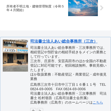
所有者不明土地・建物管理制度（令和５
年４月開始）
司法書士法人あい総合事務所（三次）
司法書士法人あい総合事務所・三次事務所では、
相続登記や預貯金の相続手続きをメインの業務と
して行っています。
三次市、庄原市、安芸高田市のほか全国の不動産
登記に対応可能です。初回相談無料。事前見積い
たします。
ほか取扱業務：不動産登記・商業登記・成年後見
業務
広島県三次市十日市中三丁目１６番１１号 TEL
0824-69-0005 FAX 0824-69-0006
司法書士法人あい総合事務所・三次事務所 司法
書士 松村嶺吾（広島司法書士会所属）
広島事務所（広島市）のホームページは
こちら